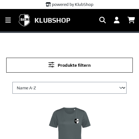
powered by KlubShop
alt springen
KLUBSHOP
Produkte filtern