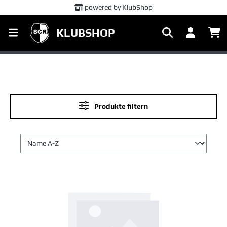
powered by KlubShop
INDIVIDUE
alt springen
KLUBSHOP
Produkte filtern